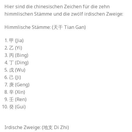
Hier sind die chinesischen Zeichen für die zehn
himmlischen Stämme und die zwölf irdischen Zweige:
Himmlische Stämme: (天干 Tian Gan)
甲 (Jia)
乙 (Yi)
丙 (Bing)
丁 (Ding)
戊 (Wu)
己 (Ji)
庚 (Geng)
辛 (Xin)
壬 (Ren)
癸 (Gui)
Irdische Zweige: (地支 Di Zhi)