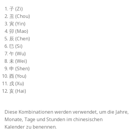
子 (Zi)
丑 (Chou)
寅 (Yin)
卯 (Mao)
辰 (Chen)
巳 (Si)
午 (Wu)
未 (Wei)
申 (Shen)
酉 (You)
戌 (Xu)
亥 (Hai)
Diese Kombinationen werden verwendet, um die Jahre,
Monate, Tage und Stunden im chinesischen
Kalender zu benennen.