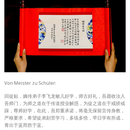
Von Meister zu Schüler:
回徒贴，嫡传弟子李飞龙敏儿好学，师古好礼，吾愿收汝入
吾师门，为师之道在于传道授业解惑，为徒之道在于戒骄戒
躁，尊师好学，在此，吾郑重承诺，将毫无保留言传身教，
严格要求，希望徒弟刻苦学习，多练多悟，早日学有所成，
青出于蓝而胜于蓝。