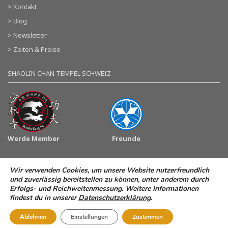
> Kontakt
> Blog
> Newsletter
> Zeiten & Preise
SHAOLIN CHAN TEMPEL SCHWEIZ
Werde Member
Freunde
Wir verwenden Cookies, um unsere Website nutzerfreundlich
© 2026 Shaolin Kultur Institut AG. All rights reserved.
Impressum
und zuverlässig bereitstellen zu können, unter anderem durch
Erfolgs- und Reichweitenmessung. Weitere Informationen
Datenschutzerklärung
findest du in unserer
Datenschutzerklärung
.
Ablehnen
Einstellungen
Zustimmen