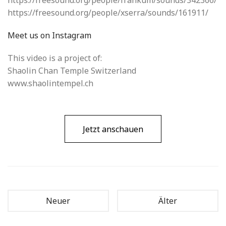
https://freesound.org/people/frankum/sounds/342366/
https://freesound.org/people/xserra/sounds/161911/
Meet us on Instagram
This video is a project of:
Shaolin Chan Temple Switzerland
www.shaolintempel.ch
Jetzt anschauen
Neuer
Älter